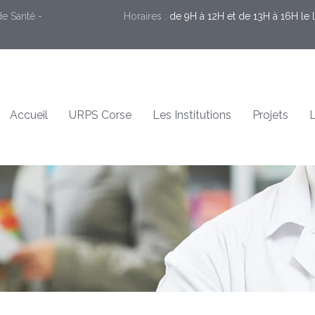
de Santé -
Horaires :
de 9H à 12H et de 13H à 16H le l
Accueil
URPS Corse
Les Institutions
Projets
L